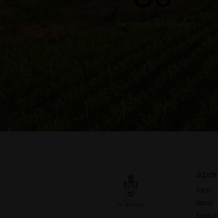
Hectáreas de Viñedos
Apar
Inicio
Vinos
Enotu