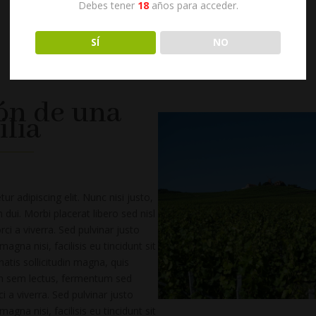
Debes tener
18
años para acceder.
SÍ
NO
ón de una
lia
r adipiscing elit. Nunc nisi justo,
dui. Morbi placerat libero sed nisl
ci a viverra. Sed pulvinar justo
agna nisi, facilisis eu tincidunt sit
tis sollicitudin magna, quis
m sem lectus, fermentum sed
 a viverra. Sed pulvinar justo
agna nisi, facilisis eu tincidunt sit