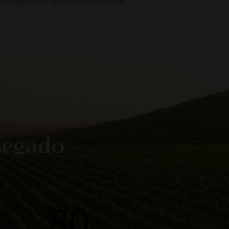
In magna nisi, facilisis eu tincidunt sit
Legado
80