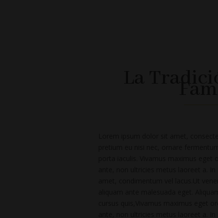
La Tradici
Fami
Lorem ipsum dolor sit amet, consectetu
pretium eu nisi nec, ornare fermentum 
porta iaculis. Vivamus maximus eget or
ante, non ultricies metus laoreet a. In m
amet, condimentum vel lacus.Ut venena
aliquam ante malesuada eget. Aliqua
cursus quis,Vivamus maximus eget orci
ante, non ultricies metus laoreet a. In m