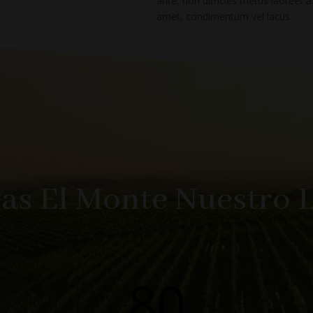
ante, non ultricies metus laoreet a. 
amet, condimentum vel lacus.
as El Monte Nuestro 
80