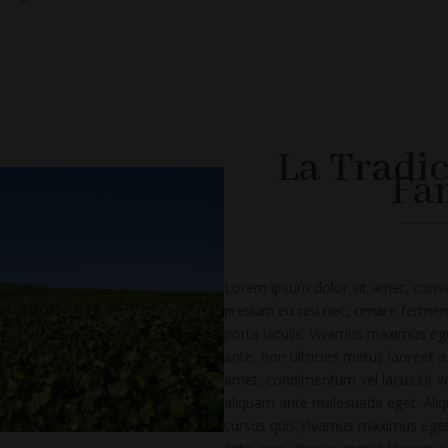
La Tradi
Fa
Lorem ipsum dolor sit amet, consect
pretium eu nisi nec, ornare ferment
porta iaculis. Vivamus maximus eget
ante, non ultricies metus laoreet a. 
amet, condimentum vel lacus.Ut ve
aliquam ante malesuada eget. Ali
cursus quis,Vivamus maximus eget o