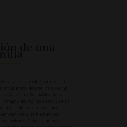
ción de una
milia
etur adipiscing elit. Nunc nisi justo,
um dui. Morbi placerat libero sed nisl
 orci a viverra. Sed pulvinar justo
In magna nisi, facilisis eu tincidunt sit
nenatis sollicitudin magna, quis
quam sem lectus, fermentum sed
rci a viverra. Sed pulvinar justo