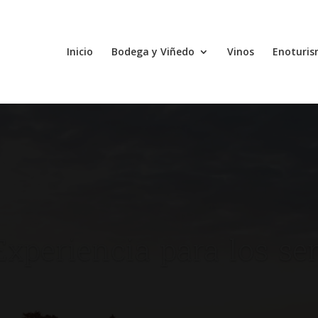
Inicio
Bodega y Viñedo
Vinos
Enoturi
Reproductor
de
vídeo
xperiencia para los se