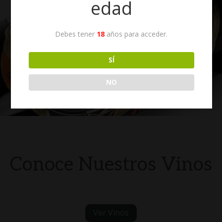
edad
Debes tener
18
años para acceder.
SÍ
NO
Conoce Nuestros Vinos
Ver Vinos