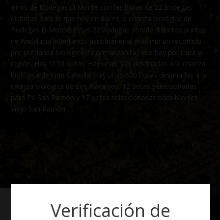
vinos de Bodegas El Monte son las botas de 22 bodegas
distintas para lo que hoy en día es la crianza biológica de
Bodegas El Monte. Estas 22 bodegas son de distintos puntos
de Andalucía intentando así obtener al máximo un recorrido
por la crianza biológica (fino/manzanilla) que hay por toda la
región. Hay 1150 botas. Hay unas 521 destinadas a la crianza
biológica de Fino Cebolla. Hay unas 600 botas destinadas a la
crianza biológica de Los Naranjos. 12 botas seleccionadas
para PX San Ramón y 17 botas seleccionadas para Moriles
Viejo San Ramón.
Verificación de